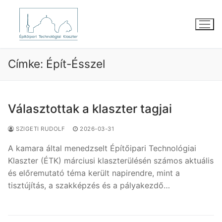
Ugrás
a
tartalomra
Címke:
Épít-Ésszel
Választottak a klaszter tagjai
SZIGETI RUDOLF
2026-03-31
A kamara által menedzselt Építőipari Technológiai
Klaszter (ÉTK) márciusi klaszterülésén számos aktuális
és előremutató téma került napirendre, mint a
tisztújítás, a szakképzés és a pályakezdő…