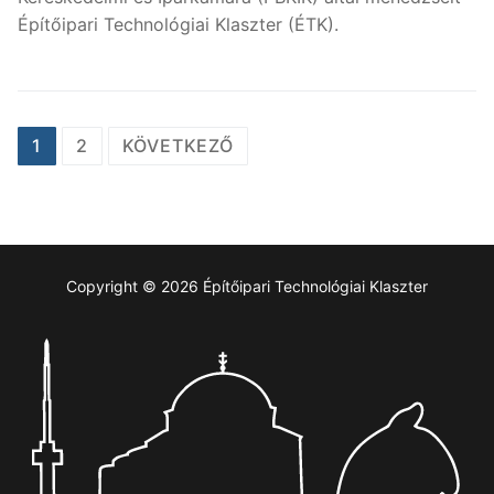
Építőipari Technológiai Klaszter (ÉTK).
Bejegyzések
1
2
KÖVETKEZŐ
lapozása
Copyright © 2026 Építőipari Technológiai Klaszter