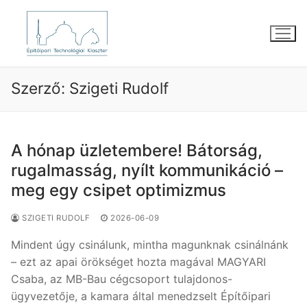
Ugrás
a
tartalomra
Szerző:
Szigeti Rudolf
A hónap üzletembere! Bátorság,
rugalmasság, nyílt kommunikáció –
meg egy csipet optimizmus
SZIGETI RUDOLF
2026-06-09
Mindent úgy csinálunk, mintha magunknak csinálnánk
– ezt az apai örökséget hozta magával MAGYARI
Csaba, az MB-Bau cégcsoport tulajdonos-
ügyvezetője, a kamara által menedzselt Építőipari