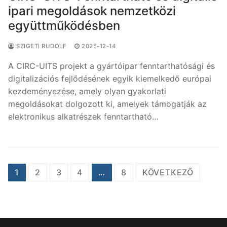
ipari megoldások nemzetközi
együttműködésben
SZIGETI RUDOLF
2025-12-14
A CIRC-UITS projekt a gyártóipar fenntarthatósági és
digitalizációs fejlődésének egyik kiemelkedő európai
kezdeményezése, amely olyan gyakorlati
megoldásokat dolgozott ki, amelyek támogatják az
elektronikus alkatrészek fenntartható…
Bejegyzések
1
2
3
4
…
8
KÖVETKEZŐ
lapozása