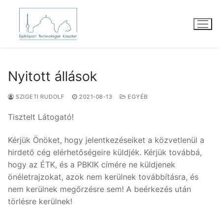
Ugrás
a
tartalomra
Nyitott állások
SZIGETI RUDOLF
2021-08-13
EGYÉB
Tisztelt Látogató!
Kérjük Önöket, hogy jelentkezéseiket a közvetlenül a
hirdető cég elérhetőségeire küldjék. Kérjük továbbá,
hogy az ÉTK, és a PBKIK címére ne küldjenek
önéletrajzokat, azok nem kerülnek továbbításra, és
nem kerülnek megőrzésre sem! A beérkezés után
törlésre kerülnek!