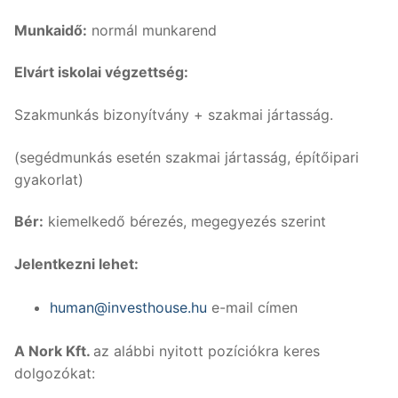
Munkaidő:
normál munkarend
Elvárt iskolai végzettség:
Szakmunkás bizonyítvány + szakmai jártasság.
(segédmunkás esetén szakmai jártasság, építőipari
gyakorlat)
Bér:
kiemelkedő bérezés, megegyezés szerint
Jelentkezni lehet:
human@investhouse.hu
e-mail címen
A Nork Kft.
az alábbi nyitott pozíciókra keres
dolgozókat: