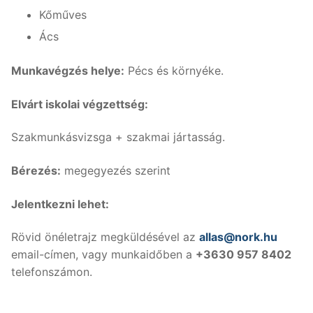
Kőműves
Ács
Munkavégzés helye:
Pécs és környéke.
Elvárt iskolai végzettség:
Szakmunkásvizsga + szakmai jártasság.
Bérezés:
megegyezés szerint
Jelentkezni lehet:
Rövid önéletrajz megküldésével az
allas@nork.hu
email-címen, vagy munkaidőben a
+3630 957 8402
telefonszámon.