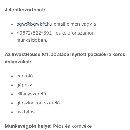
Jelentkezni lehet:
bgw@bgwkft.hu
email címen vagy a
+3672/522-892 –es telefonszámon
munkaidőben.
Az InvestHouse Kft. az alábbi nyitott pozíciókra keres
dolgozókat:
burkoló
gépész
villanyszerelő
gipszkarton szerelő
asztalos
Munkavégzés helye:
Pécs és környéke