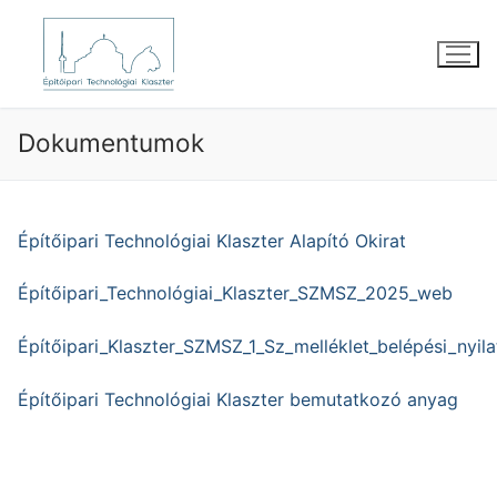
Ugrás
a
tartalomra
Dokumentumok
Építőipari Technológiai Klaszter Alapító Okirat
Építőipari_Technológiai_Klaszter_SZMSZ_2025_web
Építőipari_Klaszter_SZMSZ_1_Sz_melléklet_belépési_nyil
Építőipari Technológiai Klaszter bemutatkozó anyag