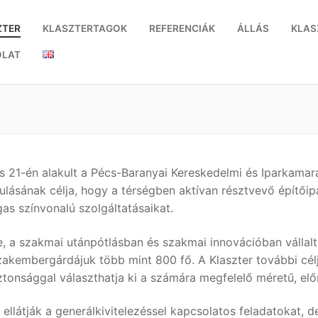
ZTER
KLASZTERTAGOK
REFERENCIÁK
ÁLLÁS
KLAS
OLAT
us 21-én alakult a Pécs-Baranyai Kereskedelmi és Iparkamar
kulásának célja, hogy a térségben aktívan résztvevő építő
s színvonalú szolgáltatásaikat.
e, a szakmai utánpótlásban és szakmai innovációban vállal
t szakembergárdájuk több mint 800 fő. A Klaszter további c
ztonsággal választhatja ki a számára megfelelő méretű, előm
s ellátják a generálkivitelezéssel kapcsolatos feladatokat