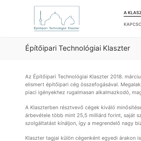
Ugrás
a
A KLAS
tartalomra
KAPCS
Építőipari Technológiai Klaszter
Az Építőipari Technológiai Klaszter 2018. márci
elismert építőipari cég összefogásával. Megala
piaci igényekhez rugalmasan alkalmazkodó, maga
A Klaszterben résztvevő cégek kiváló minősítés
árbevétele több mint 25,5 milliárd forint, sajá
szolgáltatást kínáljon, így a megrendelő nagy bi
Klaszter tagjai külön cégenként egyedi árakon i