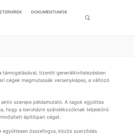
ZTERHÍREK
DOKUMENTUMOK
Keresése:
a támogatásával, tizenöt generálkivitelezésben
ipari cégek megmutassák versenyképes, a változó
t aktív szerepe példamutató. A tagok együttes
élja, hogy a beruházni szándékozóknak teljeskörű
inősített építőipari céget.
, de együttesen összefogva, közös szerződés