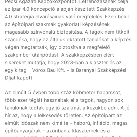
Pécsi Ágazati Képzőközpontot. Létrehozásának célja
az Ipar 4.0 koncepció alapján készített Szakképzés
4.0 stratégia elvárásainak való megfelelés. Ezen belül
az építőipari szakmák gyakorlati képzésének
magasabb színvonalú biztosítása. A tagok nem titkolt
szándéka, hogy az általuk oktatott tanulókat a képzés
végén megtartsák, így biztosítva a megfelelő
szakember-utánpótlást. A szakképzésben elért
sikereket mutatja, hogy 2023-ban a klaszter és az
egyik tag – Vörös Bau Kft. – is Baranyai Szakképzési
Díjat kapott.
Az elmúlt 5 évben több száz köbméter habarcsot,
több ezer téglát használtak el a tagok, nagyon sok
tanulónak tudtak egy jó szakmát a kezükbe adni. A jó
hír az, hogy a lelkesedés töretlen. Az építőipart az
elmúlt időszak nem kímélte – háború, infláció, magas
építőanyagárak – azonban a klaszternek és a