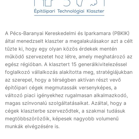
A Pécs-Baranyai Kereskedelmi és Iparkamara (PBKIK)
által menedzselt klaszter a megalakulásakor azt a célt
tűzte ki, hogy egy olyan közös érdekek mentén
működő szervezetet hoz létre, amely meghatározó az
egész régióban. A klasztert 15 generálkivitelezéssel
foglalkozó vállalkozás alakította meg, stratégiájukban
az szerepel, hogy a térségben aktívan részt vevő
építőipari cégek megmutassák versenyképes, a
változó piaci igényekhez rugalmasan alkalmazkodó,
magas színvonalú szolgáltatásaikat. Azáltal, hogy a
cégek klaszterbe szerveződtek, a szakmai tudásuk
megtöbbszörözőik, képesek nagyobb volumenű
munkák elvégzésére is.