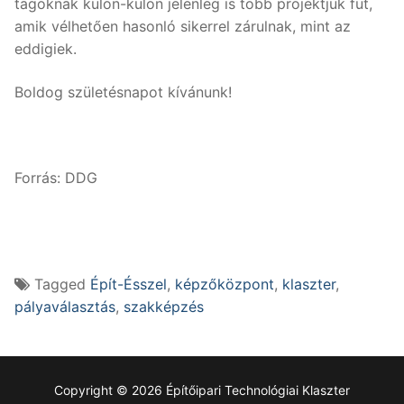
tagoknak külön-külön jelenleg is több projektjük fut,
amik vélhetően hasonló sikerrel zárulnak, mint az
eddigiek.
Boldog születésnapot kívánunk!
Forrás: DDG
Tagged
Épít-Ésszel
,
képzőközpont
,
klaszter
,
pályaválasztás
,
szakképzés
Copyright © 2026 Építőipari Technológiai Klaszter