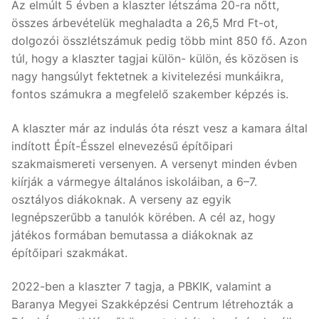
Az elmúlt 5 évben a klaszter létszáma 20-ra nőtt,
összes árbevételük meghaladta a 26,5 Mrd Ft-ot,
dolgozói összlétszámuk pedig több mint 850 fő. Azon
túl, hogy a klaszter tagjai külön- külön, és közösen is
nagy hangsúlyt fektetnek a kivitelezési munkáikra,
fontos számukra a megfelelő szakember képzés is.
A klaszter már az indulás óta részt vesz a kamara által
indított Épít-Ésszel elnevezésű építőipari
szakmaismereti versenyen. A versenyt minden évben
kiírják a vármegye általános iskoláiban, a 6–7.
osztályos diákoknak. A verseny az egyik
legnépszerűbb a tanulók körében. A cél az, hogy
játékos formában bemutassa a diákoknak az
építőipari szakmákat.
2022-ben a klaszter 7 tagja, a PBKIK, valamint a
Baranya Megyei Szakképzési Centrum létrehozták a