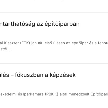
nntarthatóság az építőiparban
i Klaszter (ÉTK) januári első ülésén az építőipar és a fenn
ástól…
 ülés – fókuszban a képzések
skedelmi és Iparkamara (PBKIK) által menedzselt Építőipari