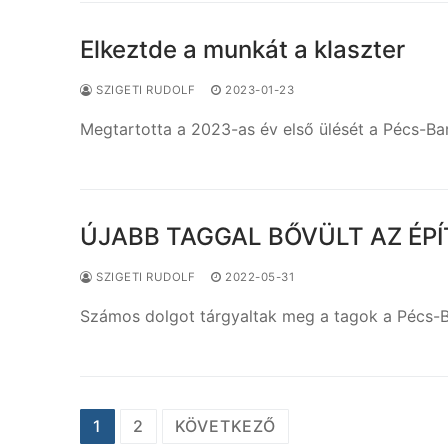
Elkeztde a munkát a klaszter
SZIGETI RUDOLF
2023-01-23
Megtartotta a 2023-as év első ülését a Pécs-Bar
ÚJABB TAGGAL BŐVÜLT AZ ÉPÍ
SZIGETI RUDOLF
2022-05-31
Számos dolgot tárgyaltak meg a tagok a Pécs-Bar
Bejegyzések
1
2
KÖVETKEZŐ