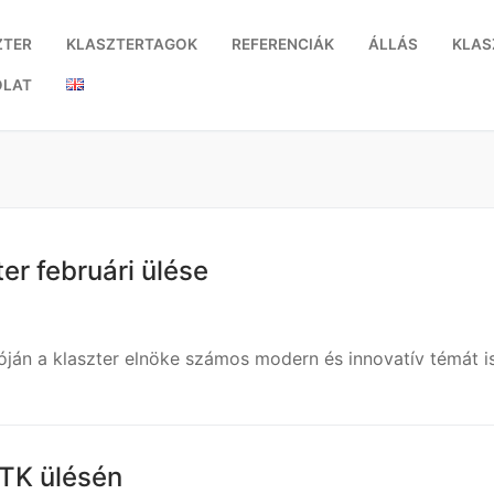
ZTER
KLASZTERTAGOK
REFERENCIÁK
ÁLLÁS
KLAS
OLAT
er februári ülése
zóján a klaszter elnöke számos modern és innovatív témát 
ÉTK ülésén