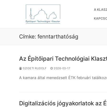
Ugrás
a
A KLAS
tartalomra
KAPCS
Címke:
fenntarthatóság
Az Építőipari Technológiai Klaszt
SZIGETI RUDOLF
2026-03-17
A kamara által menedzselt ÉTK februári találko
Digitalizációs jógyakorlatok az 