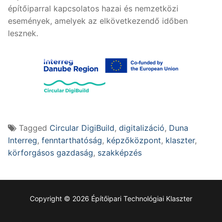
építőiparral kapcsolatos hazai és nemzetközi
események, amelyek az elkövetkezendő időben
lesznek.
Tagged
Circular DigiBuild
,
digitalizáció
,
Duna
Interreg
,
fenntarthatóság
,
képzőközpont
,
klaszter
,
körforgásos gazdaság
,
szakképzés
Copyright © 2026 Építőipari Technológiai Klaszter