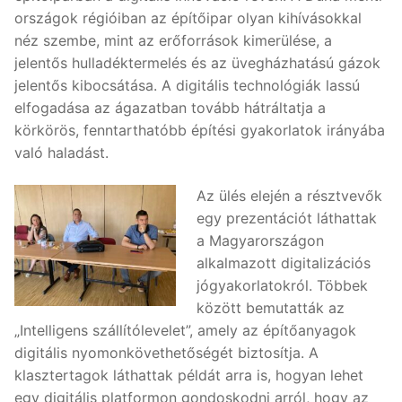
országok régióiban az építőipar olyan kihívásokkal
néz szembe, mint az erőforrások kimerülése, a
jelentős hulladéktermelés és az üvegházhatású gázok
jelentős kibocsátása. A digitális technológiák lassú
elfogadása az ágazatban tovább hátráltatja a
körkörös, fenntarthatóbb építési gyakorlatok irányába
való haladást.
Az ülés elején a résztvevők
egy prezentációt láthattak
a Magyarországon
alkalmazott digitalizációs
jógyakorlatokról. Többek
között bemutatták az
„Intelligens szállítólevelet”, amely az építőanyagok
digitális nyomonkövethetőségét biztosítja. A
klasztertagok láthattak példát arra is, hogyan lehet
egy digitális platformon gondoskodni arról, hogy az