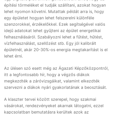
építési törmeléket el tudják szállítani, azokat hogyan
lehet nyomon követni. Mutattak példát arra is, hogy
egy épületet hogyan lehet felszerelni különféle
szenzorokkel, érzékelőkkel. Ezek segítségével valós
idejű adatokat lehet gyűjteni az épület energetikai
felhasználásáról. Szabályozni lehet a fűtést, hűtést,
vízfelhasználást, szellőzést stb. Egy jól kalibrált
épületnél, akár 20-30%-os energia megtakarítást is el
lehet érni.
Az ülésen szó esett még az Ágazati Képzőközpontról,
itt a legfontosabb hír, hogy a végzős diákok
megkezdték a záróvizsgáikat, valamint elkezdték
szervezni a diákok nyári gyakorlatának a beosztását.
A klaszter tervei között szerepel, hogy szakmai
vásárokat, rendezvényeket akarnak látogatni, ezzel
kapcsolatban bemutatásra kerültek azok az