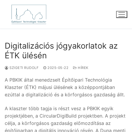
Ugrás
a
tartalomra
Digitalizációs jógyakorlatok az
ÉTK ülésén
SZIGETI RUDOLF
2025-05-22
HÍREK
A PBKIK által menedzselt Építőipari Technológia
Klaszter (ÉTK) májusi ülésének a középpontjában
ezúttal a digitalizáció és a körforgásos gazdaság állt.
A klaszter több tagja is részt vesz a PBKIK egyik
projektjében, a CircularDigiBuild projektben. A projekt
célja, a körforgásos gazdaság előmozdítása az
építőiparban a digitális innováció révén. A Duna menti