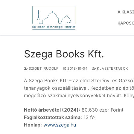
Ugrás
a
A KLAS
tartalomra
KAPCS
Szega Books Kft.
SZIGETI RUDOLF
2018-10-04
KLASZTERTAGOK
A Szega Books Kft. – az előd Szerényi és Gazsó
tananyagok összeállításával. Kezdetben az építő
megcélzó szakmai nyelvkönyvekkel bővült. Könyv
Nettó árbevétel (2024):
80.630 ezer Forint
Foglalkoztatottak száma:
13 fő
Honlap:
www.szega.hu