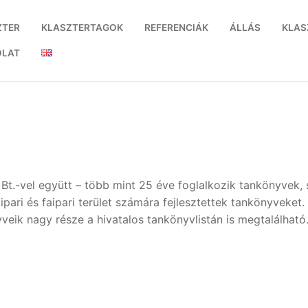
ZTER
KLASZTERTAGOK
REFERENCIÁK
ÁLLÁS
KLAS
OLAT
 Bt.-vel együtt – több mint 25 éve foglalkozik tankönyvek
ipari és faipari terület számára fejlesztettek tankönyveke
eik nagy része a hivatalos tankönyvlistán is megtalálható