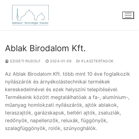
Ugrás
a
tartalomra
Ablak Birodalom Kft.
SZIGETI RUDOLF
2024-01-09
KLASZTERTAGOK
Az Ablak Birodalom Kft. több mint 10 éve foglalkozik
nyílászárók és árnyékolástechnikai termékek
kereskedelmével és ezek helyszíni telepítésével.
Termékeink között megtalálhatóak a fa-, alumínium-,
műanyag homlokzati nyílászárók, ajtók ablakok,
teraszajtók, garázskapuk, beltéri ajtók, zsaluziák,
redőnyök, napellenzők, reluxák, függönyök,
szalagfüggönyök, rolók, szúnyoghálók.