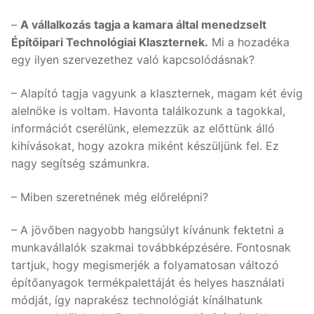
–
A vállalkozás tagja a kamara által menedzselt
Építőipari Technológiai Klaszternek.
Mi a hozadéka
egy ilyen szervezethez való kapcsolódásnak?
– Alapító tagja vagyunk a klaszternek, magam két évig
alelnöke is voltam. Havonta találkozunk a tagokkal,
információt cserélünk, elemezzük az előttünk álló
kihívásokat, hogy azokra miként készüljünk fel. Ez
nagy segítség számunkra.
– Miben szeretnének még előrelépni?
– A jövőben nagyobb hangsúlyt kívánunk fektetni a
munkavállalók szakmai továbbképzésére. Fontosnak
tartjuk, hogy megismerjék a folyamatosan változó
építőanyagok termékpalettáját és helyes használati
módját, így naprakész technológiát kínálhatunk