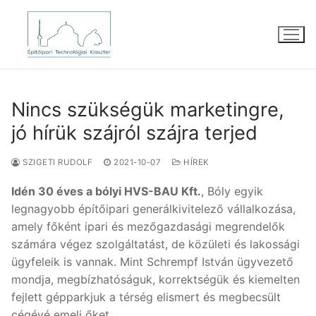
Ugrás
a
tartalomra
Nincs szükségük marketingre,
jó hírük szájról szájra terjed
SZIGETI RUDOLF
2021-10-07
HÍREK
Idén 30 éves a bólyi HVS-BAU Kft.
, Bóly egyik
legnagyobb építőipari generálkivitelező vállalkozása,
amely főként ipari és mezőgazdasági megrendelők
számára végez szolgáltatást, de közületi és lakossági
ügyfeleik is vannak. Mint Schrempf István ügyvezető
mondja, megbízhatóságuk, korrektségük és kiemelten
fejlett gépparkjuk a térség elismert és megbecsült
cégévé emeli őket.