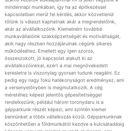
mindennapi munkában, így ha az építkezéssel
kapcsolatban merül fel kérdés, akkor közvetlenül
tőlünk is választ kaphatnak akár a megrendelőink,
akár az alvállalkozóink. Kiemelném továbbá
munkavállalóink szakképzettségét és motiváltságát,
akik nagy részben hozzájárulnak cégünk sikeres
működéséhez. Emellett egy igen szoros,
összeszokott, jó kapcsolat alakult ki az
alvállalkozóinkkal, ezért a mai megnövekedett
keresletre is viszonylag gyorsan tudunk reagálni. Ez
pedig egy nagy fokú hatékonyságot eredményez, ami
a versenyelőnyben is megmutatkozik. A cég
méretéhez képest jelentős gépesítettséggel
rendelkezünk, például három toronydaru is a
gépparkunk részét képezi, ami szintén kiemel
bennünket a többi vállalkozás közül. Gépparkunknak
köszönhetően a földmunkától kezdve a kulcsátadásig