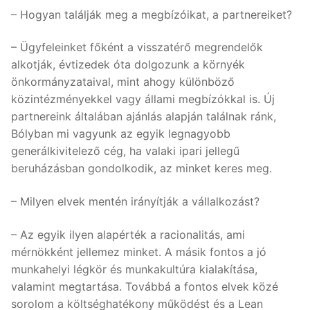
– Hogyan találják meg a megbízóikat, a partnereiket?
– Ügyfeleinket főként a visszatérő megrendelők
alkotják, évtizedek óta dolgozunk a környék
önkormányzataival, mint ahogy különböző
közintézményekkel vagy állami megbízókkal is. Új
partnereink általában ajánlás alapján találnak ránk,
Bólyban mi vagyunk az egyik legnagyobb
generálkivitelező cég, ha valaki ipari jellegű
beruházásban gondolkodik, az minket keres meg.
– Milyen elvek mentén irányítják a vállalkozást?
– Az egyik ilyen alapérték a racionalitás, ami
mérnökként jellemez minket. A másik fontos a jó
munkahelyi légkör és munkakultúra kialakítása,
valamint megtartása. Továbbá a fontos elvek közé
sorolom a költséghatékony működést és a Lean