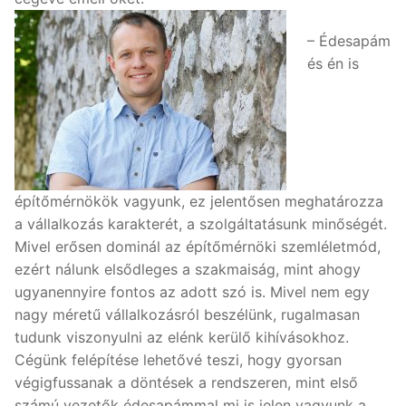
– Édesapám
és én is
építőmérnökök vagyunk, ez jelentősen meghatározza
a vállalkozás karakterét, a szolgáltatásunk minőségét.
Mivel erősen dominál az építőmérnöki szemléletmód,
ezért nálunk elsődleges a szakmaiság, mint ahogy
ugyanennyire fontos az adott szó is. Mivel nem egy
nagy méretű vállalkozásról beszélünk, rugalmasan
tudunk viszonyulni az elénk kerülő kihívásokhoz.
Cégünk felépítése lehetővé teszi, hogy gyorsan
végigfussanak a döntések a rendszeren, mint első
számú vezetők édesapámmal mi is jelen vagyunk a