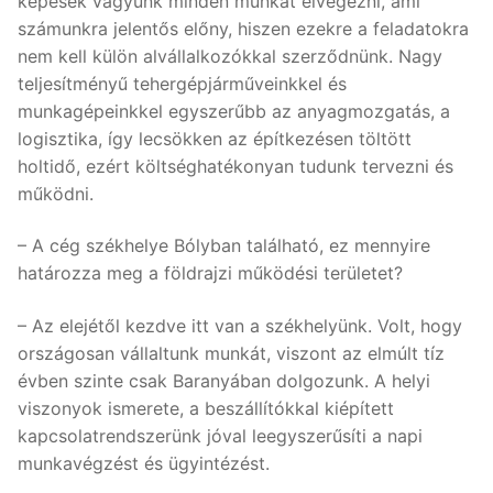
képesek vagyunk minden munkát elvégezni, ami
számunkra jelentős előny, hiszen ezekre a feladatokra
nem kell külön alvállalkozókkal szerződnünk. Nagy
teljesítményű tehergépjárműveinkkel és
munkagépeinkkel egyszerűbb az anyagmozgatás, a
logisztika, így lecsökken az építkezésen töltött
holtidő, ezért költséghatékonyan tudunk tervezni és
működni.
– A cég székhelye Bólyban található, ez mennyire
határozza meg a földrajzi működési területet?
– Az elejétől kezdve itt van a székhelyünk. Volt, hogy
országosan vállaltunk munkát, viszont az elmúlt tíz
évben szinte csak Baranyában dolgozunk. A helyi
viszonyok ismerete, a beszállítókkal kiépített
kapcsolatrendszerünk jóval leegyszerűsíti a napi
munkavégzést és ügyintézést.