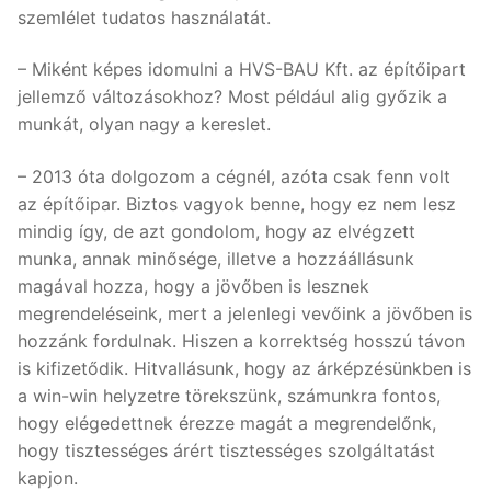
szemlélet tudatos használatát.
– Miként képes idomulni a HVS-BAU Kft. az építőipart
jellemző változásokhoz? Most például alig győzik a
munkát, olyan nagy a kereslet.
– 2013 óta dolgozom a cégnél, azóta csak fenn volt
az építőipar. Biztos vagyok benne, hogy ez nem lesz
mindig így, de azt gondolom, hogy az elvégzett
munka, annak minősége, illetve a hozzáállásunk
magával hozza, hogy a jövőben is lesznek
megrendeléseink, mert a jelenlegi vevőink a jövőben is
hozzánk fordulnak. Hiszen a korrektség hosszú távon
is kifizetődik. Hitvallásunk, hogy az árképzésünkben is
a win-win helyzetre törekszünk, számunkra fontos,
hogy elégedettnek érezze magát a megrendelőnk,
hogy tisztességes árért tisztességes szolgáltatást
kapjon.