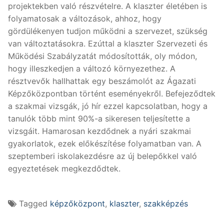
projektekben való részvételre. A klaszter életében is
folyamatosak a változások, ahhoz, hogy
gördülékenyen tudjon működni a szervezet, szükség
van változtatásokra. Ezúttal a klaszter Szervezeti és
Működési Szabályzatát módosították, oly módon,
hogy illeszkedjen a változó környezethez. A
résztvevők hallhattak egy beszámolót az Ágazati
Képzőközpontban történt eseményekről. Befejeződtek
a szakmai vizsgák, jó hír ezzel kapcsolatban, hogy a
tanulók több mint 90%-a sikeresen teljesítette a
vizsgáit. Hamarosan kezdődnek a nyári szakmai
gyakorlatok, ezek előkészítése folyamatban van. A
szeptemberi iskolakezdésre az új belepőkkel való
egyeztetések megkezdődtek.
Tagged
képzőközpont
,
klaszter
,
szakképzés