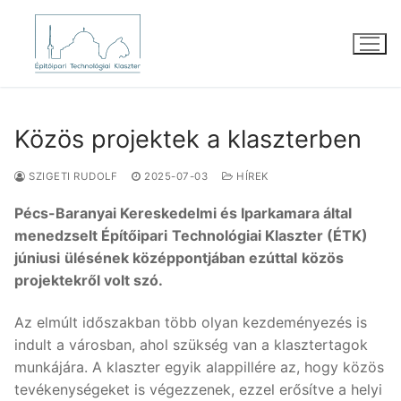
Ugrás
a
tartalomra
Közös projektek a klaszterben
SZIGETI RUDOLF
2025-07-03
HÍREK
Pécs-Baranyai Kereskedelmi és Iparkamara által
menedzselt Építőipari
Technológiai Klaszter (ÉTK)
júniusi
ülésének középpontjában ezúttal
közös
projektekről volt szó.
Az elmúlt időszakban több olyan kezdeményezés is
indult a városban, ahol szükség van a klasztertagok
munkájára. A klaszter egyik alappillére az, hogy közös
tevékenységeket is végezzenek, ezzel erősítve a helyi