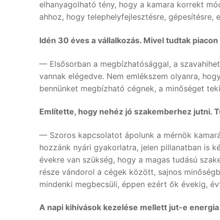
elhanyagolható tény, hogy a kamara korrekt módo
ahhoz, hogy telephelyfejlesztésre, gépesítésre,
Idén 30 éves a vállalkozás. Mivel tudtak piaco
— Elsősorban a megbízhatósággal, a szavahihető
vannak elégedve. Nem emlékszem olyanra, hogy va
bennünket megbízható cégnek, a minőséget tekin
Említette, hogy nehéz jó szakemberhez jutni. T
— Szoros kapcsolatot ápolunk a mérnök kamaráv
hozzánk nyári gyakorlatra, jelen pillanatban is 
évekre van szükség, hogy a magas tudású szake
része vándorol a cégek között, sajnos minőségb
mindenki megbecsüli, éppen ezért ők évekig, é
A napi kihívások kezelése mellett jut-e energi