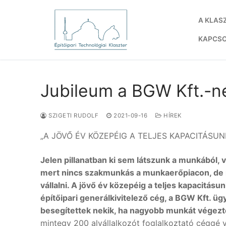
Ugrás
a
A KLAS
tartalomra
KAPCS
Jubileum a BGW Kft.-n
SZIGETI RUDOLF
2021-09-16
HÍREK
„A JÖVŐ ÉV KÖZEPÉIG A TELJES KAPACITÁSUNK 
Jelen pillanatban ki sem látszunk a munkából, 
mert nincs szakmunkás a munkaerőpiacon, de 
vállalni. A jövő év közepéig a teljes kapacitásun
építőipari generálkivitelező cég, a BGW Kft. 
besegítettek nekik, ha nagyobb munkát végeztek,
mintegy 200 alvállalkozót foglalkoztató céggé 