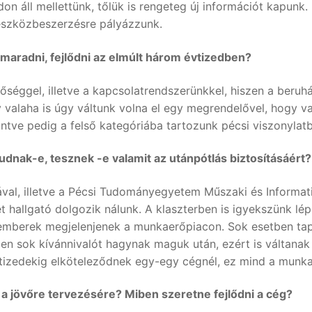
n áll mellettünk, tőlük is rengeteg új információt kapunk.
 eszközbeszerzésre pályázzunk.
n maradni, fejlődni az elmúlt három évtizedben?
séggel, illetve a kapcsolatrendszerünkkel, hiszen a beru
laha is úgy váltunk volna el egy megrendelővel, hogy vala
tve pedig a felső kategóriába tartozunk pécsi viszonylat
udnak-e, tesznek -e valamit az utánpótlás biztosításáért?
al, illetve a Pécsi Tudományegyetem Műszaki és Informati
két hallgató dolgozik nálunk. A klaszterben is igyekszünk lé
mberek megjelenjenek a munkaerőpiacon. Sok esetben tap
en sok kívánnivalót hagynak maguk után, ezért is váltana
vtizedekig elköteleződnek egy-egy cégnél, ez mind a munk
a a jövőre tervezésére? Miben szeretne fejlődni a cég?