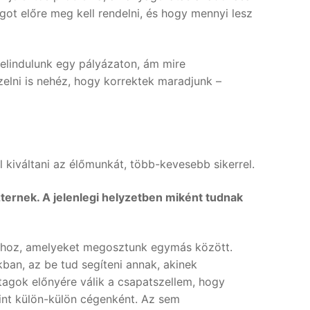
got előre meg kell rendelni, és hogy mennyi lesz
elindulunk egy pályázaton, ám mire
zelni is nehéz, hogy korrektek maradjunk –
 kiváltani az élőmunkát, több-kevesebb sikerrel.
ternek. A jelenlegi helyzetben miként tudnak
ókhoz, amelyeket megosztunk egymás között.
ban, az be tud segíteni annak, akinek
agok előnyére válik a csapatszellem, hogy
int külön-külön cégenként. Az sem