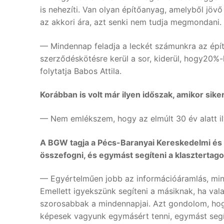
is nehezíti. Van olyan építőanyag, amelyből jöv
az akkori ára, azt senki nem tudja megmondani.
— Mindennap feladja a leckét számunkra az épít
szerződéskötésre kerül a sor, kiderül, hogy20%-
folytatja Babos Attila.
Korábban is volt már ilyen időszak, amikor si
— Nem emlékszem, hogy az elmúlt 30 év alatt ily
A BGW tagja a Pécs-Baranyai Kereskedelmi és I
összefogni, és egymást segíteni a klasztertag
— Egyértelműen jobb az információáramlás, mint
Emellett igyekszünk segíteni a másiknak, ha va
szorosabbak a mindennapjai. Azt gondolom, hog
képesek vagyunk egymásért tenni, egymást segít