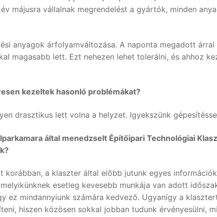
ő év májusra vállalnak megrendelést a gyártók, minden anya
ési anyagok árfolyamváltozása. A naponta megadott árral 
kal magasabb lett. Ezt nehezen lehet tolerálni, és ahhoz ke
keresen kezeltek hasonló problémákat?
en drasztikus lett volna a helyzet. Igyekszünk gépesítéssel
parkamara által menedzselt Építőipari Technológiai
Klasz
ok?
 korábban, a klaszter által előbb jutunk egyes informáci
lamelyikünknek esetleg kevesebb munkája van adott időszak
y ez mindannyiunk számára kedvező. Ugyanígy a klasztert
eni, hiszen közösen sokkal jobban tudunk érvényesülni, m