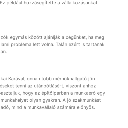
 Ez például hozzásegítette a vállalkozásunkat
házók egymás között ajánlják a cégünket, ha meg
mi probléma lett volna. Talán ezért is tartanak
ban.
kai Karával, onnan több mérnökhallgató jön
péseket tenni az utánpótlásért, viszont ahhoz
asztaljuk, hogy az építőiparban a munkaerő egy
k munkahelyet olyan gyakran. A jó szakmunkást
aadó, mind a munkavállaló számára előnyös.