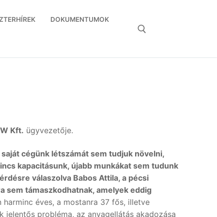
ZTERHÍREK
DOKUMENTUMOK
Keresése:
W Kft.
ügyvezetője.
 saját cégünk létszámát sem tudjuk növelni,
incs kapacitásunk, újabb munkákat sem tudunk
 kérdésre válaszolva Babos Attila, a pécsi
sokra sem támaszkodhatnak, amelyek eddig
 harminc éves, a mostanra 37 fős, illetve
k jelentős probléma, az anyagellátás akadozása