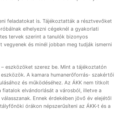
ni feladatokat is. Tájékoztatták a résztvevőket
róbálnak elhelyezni cégeknél a gyakorlati
es tervek szerint a tanulók bizonyos
zt vegyenek és minél jobban meg tudják ismerni
ő – eszközöket szerez be. Mint a tájékoztatón
is eszközök. A kamara humanerőforrás- szakértői
dulásához és működéséhez. Az ÁKK nem titkolt
fiatalok elvándorlását a városból, illetve a
 válasszanak. Ennek érdekében jövő év elejétől
tályfőnöki órákon népszerűsíteni az ÁKK-t és a