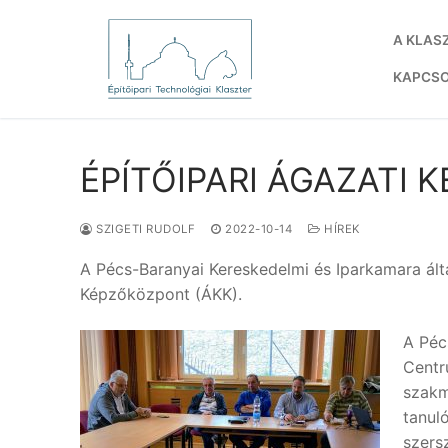
Ugrás
a
A KLAS
tartalomra
KAPCS
ÉPÍTŐIPARI ÁGAZATI
SZIGETI RUDOLF
2022-10-14
HÍREK
A Pécs-Baranyai Kereskedelmi és Iparkamara álta
Képzőközpont (ÁKK).
A Péc
Centr
szakm
tanul
szers