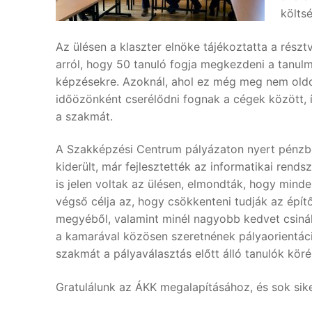
költsé
Az ülésen a klaszter elnöke tájékoztatta a rész
arról, hogy 50 tanuló fogja megkezdeni a tanul
képzésekre. Azoknál, ahol ez még meg nem oldot
időözönként cserélődni fognak a cégek között, 
a szakmát.
A Szakképzési Centrum pályázaton nyert pénzből,
kiderült, már fejlesztették az informatikai ren
is jelen voltak az ülésen, elmondták, hogy mi
végső célja az, hogy csökkenteni tudják az építő
megyéből, valamint minél nagyobb kedvet csinálj
a kamarával közösen szeretnének pályaorientáci
szakmát a pályaválasztás előtt álló tanulók kör
Gratulálunk az ÁKK megalapításához, és sok sik