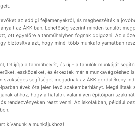
geit.
tvevőket az eddigi fejleményekről, és megbeszélték a jövőbe
mányait az ÁKK-ban. Lehetőség szerint minden tanulót megp
t, ott egyelőre a tanműhelyben fognak dolgozni. Az előzet
így biztosítva azt, hogy minél több munkafolyamatban rés
 felújítja a tanműhelyét, és új – a tanulók munkáját segít
dszerüket, eszközeiket, és érkeztek már a munkavégzéshez 
nden szükséges segítséget megadnak az ÁKK gördülékeny in
iparban évek óta jelen levő szakemberhiányt. Megállítsák a 
anak ahhoz, hogy a fiatalok valamilyen építőipari szakmát
ós rendezvényeken részt venni. Az iskolákban, például osz
ében.
ert kívánunk a munkájukhoz!