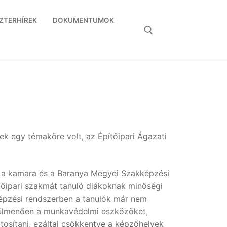
ZTERHÍREK
DOKUMENTUMOK
Keresése:
ek egy témaköre volt, az Építőipari Ágazati
, a kamara és a Baranya Megyei Szakképzési
ítőipari szakmát tanuló diákoknak minőségi
 képzési rendszerben a tanulók már nem
túlmenően a munkavédelmi eszközöket,
osítani, ezáltal csökkentve a képzőhelyek