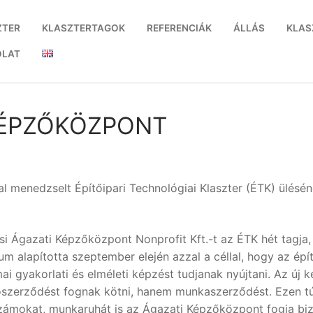
ZTER
KLASZTERTAGOK
REFERENCIÁK
ÁLLÁS
KLAS
OLAT
 KÉPZŐKÖZPONT
l menedzselt Építőipari Technológiai Klaszter (ÉTK) ülésén
si Ágazati Képzőközpont Nonprofit Kft.-t az ÉTK hét tagja
um alapította szeptember elején azzal a céllal, hogy az ép
ai gyakorlati és elméleti képzést tudjanak nyújtani. Az új
ószerződést fognak kötni, hanem munkaszerződést. Ezen 
zámokat, munkaruhát is az Ágazati Képzőközpont fogja bizt