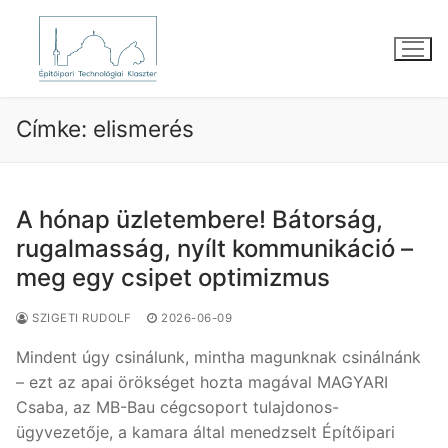
Ugrás
a
tartalomra
Címke:
elismerés
A hónap üzletembere! Bátorság,
rugalmasság, nyílt kommunikáció –
meg egy csipet optimizmus
SZIGETI RUDOLF
2026-06-09
Mindent úgy csinálunk, mintha magunknak csinálnánk
– ezt az apai örökséget hozta magával MAGYARI
Csaba, az MB-Bau cégcsoport tulajdonos-
ügyvezetője, a kamara által menedzselt Építőipari