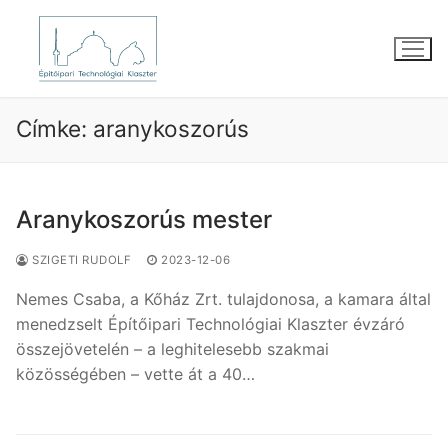
Ugrás
a
tartalomra
Címke:
aranykoszorús
Aranykoszorús mester
SZIGETI RUDOLF
2023-12-06
Nemes Csaba, a Kőház Zrt. tulajdonosa, a kamara által
menedzselt Építőipari Technológiai Klaszter évzáró
összejövetelén – a leghitelesebb szakmai
közösségében – vette át a 40…