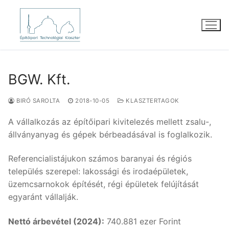
Ugrás
a
tartalomra
BGW. Kft.
BIRÓ SAROLTA
2018-10-05
KLASZTERTAGOK
A vállalkozás az építőipari kivitelezés mellett zsalu-,
állványanyag és gépek bérbeadásával is foglalkozik.
Referencialistájukon számos baranyai és régiós
település szerepel: lakossági és irodaépületek,
üzemcsarnokok építését, régi épületek felújítását
egyaránt vállalják.
Nettó árbevétel (2024):
740.881 ezer Forint