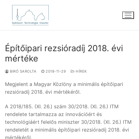
Ugrás
a
tartalomra
Építőipari rezsióradíj 2018. évi
mértéke
BIRÓ SAROLTA
2018-11-29
HÍREK
Megjelent a Magyar Közlöny a minimális építőipari
rezsióradíj 2018. évi mértékéről.
A 2018/185. (XI. 26.) szám 30/2018. (XI. 26.) ITM
rendelete tartalmazza az innovációért és
technológiáért felelős miniszter 30/2018. (XI. 26.) ITM
rendeletét a minimális építőipari rezsióradíj 2018. évi
mértékéről.