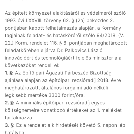
Az épített környezet alakításáról és védelméről szóló
1997. évi LXXVIII. törvény 62. § (2a) bekezdés 2.
pontjában kapott felhatalmazás alapján, a Kormány
tagjainak feladat- és hatásköréről szóló 94/2018. (V.
22.) Korm. rendelet 116. § 8. pontjában meghatározott
feladatkörében eljárva Dr. Palkovics László
innovációért és technológiáért felelős miniszter a a
következőket rendeli el:
1. §:
Az Építőipari Ágazati Párbeszéd Bizottság
ajánlása alapján az építőipari rezsióradíj 2018. évre
meghatározott, általános forgalmi adó nélküli
legkisebb mértéke 3300 forint/óra.
2. §:
A minimális építőipari rezsióradíj egyes
költségnemeire vonatkozó értékeket az 1. melléklet
tartalmazza.
3. §:
Ez a rendelet a kihirdetését követő 5. napon lép
hatályba.