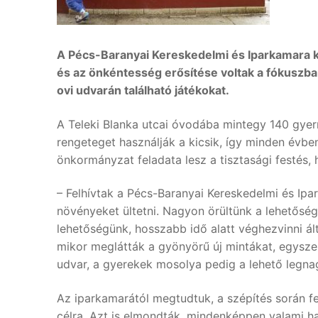
A Pécs-Baranyai Kereskedelmi és Iparkamara ke
és az önkéntesség erősítése voltak a fókuszban
ovi udvarán található játékokat.
A Teleki Blanka utcai óvodába mintegy 140 gyer
rengeteget használják a kicsik, így minden évbe
önkormányzat feladata lesz a tisztasági festés,
– Felhívtak a Pécs-Baranyai Kereskedelmi és Ipa
növényeket ültetni. Nagyon örültünk a lehetőség
lehetőségünk, hosszabb idő alatt véghezvinni ál
mikor meglátták a gyönyörű új mintákat, egysze
udvar, a gyerekek mosolya pedig a lehető legna
Az iparkamarától megtudtuk, a szépítés során fel
célra. Azt is elmondták, mindenképpen valami ha