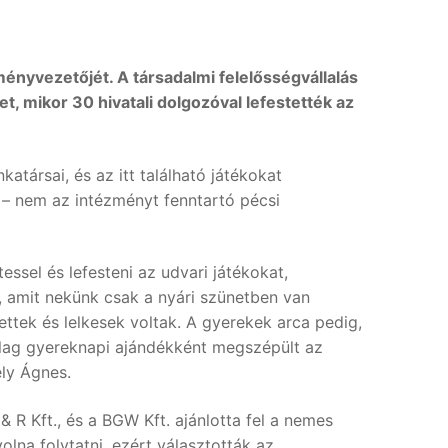
ényvezetőjét. A társadalmi felelősségvállalás
t, mikor 30 hivatali dolgozóval lefestették az
ársai, és az itt található játékokat
n – nem az intézményt fenntartó pécsi
ssel és lefesteni az udvari játékokat,
t, amit nekünk csak a nyári szünetben van
ttek és lelkesek voltak. A gyerekek arca pedig,
ilag gyereknapi ajándékként megszépült az
ly Ágnes.
 R Kft., és a BGW Kft. ajánlotta fel a nemes
lna folytatni, ezért választották az