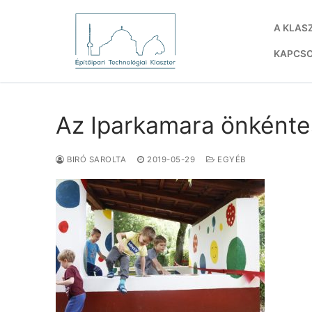
Ugrás
a
A KLAS
tartalomra
KAPCS
Az Iparkamara önkénte
BIRÓ SAROLTA
2019-05-29
EGYÉB