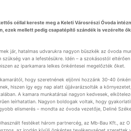
ttős céllal kereste meg a Keleti Városrészi Óvoda intézm
, ezek mellett pedig csapatépítő szándék is vezérelte őke
mek jár, hatalmas udvarukra nagyon büszkék az óvoda munkat
n szükség van a lefestésükre. Idén – a szokásostól eltérőe
 hiszen az iparkamara lelkes önkéntesei megelőzték őket.
rkamarától, hogy szeretnének eljönni hozzánk 30-40 önkénte
nek, hiszen így egy nap alatt újjávarázsolták a környezete
talában. A kamara munkatársai nagyon kedvesek, elköteleze
rűen leírhatatlan. Nagyon boldogak voltak, hogy gyakorlat
gyobb elismerés – mondta az óvoda vezetője, Deliné Széke
használt festéket három partnercég, az Mb-Bau Kft., az O &
sznos, az irodán kívüli önkéntes tevékenységet szerettek vo