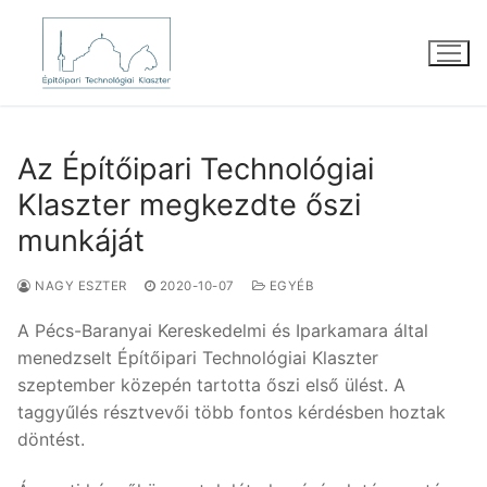
Ugrás
a
tartalomra
Az Építőipari Technológiai
Klaszter megkezdte őszi
munkáját
NAGY ESZTER
2020-10-07
EGYÉB
A Pécs-Baranyai Kereskedelmi és Iparkamara által
menedzselt Építőipari Technológiai Klaszter
szeptember közepén tartotta őszi első ülést. A
taggyűlés résztvevői több fontos kérdésben hoztak
döntést.