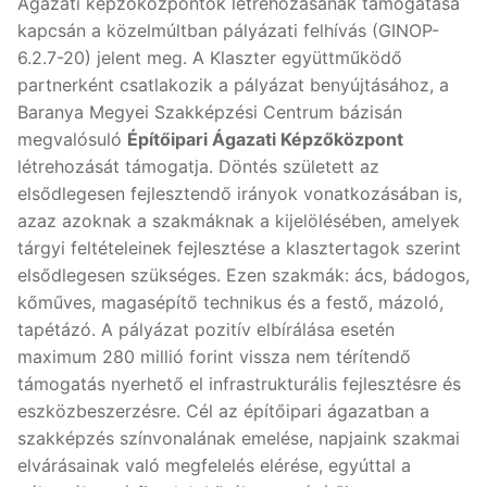
Ágazati képzőközpontok létrehozásának támogatása
kapcsán a közelmúltban pályázati felhívás (GINOP-
6.2.7-20) jelent meg. A Klaszter együttműködő
partnerként csatlakozik a pályázat benyújtásához, a
Baranya Megyei Szakképzési Centrum bázisán
megvalósuló
Építőipari Ágazati Képzőközpont
létrehozását támogatja. Döntés született az
elsődlegesen fejlesztendő irányok vonatkozásában is,
azaz azoknak a szakmáknak a kijelölésében, amelyek
tárgyi feltételeinek fejlesztése a klasztertagok szerint
elsődlegesen szükséges. Ezen szakmák: ács, bádogos,
kőműves, magasépítő technikus és a festő, mázoló,
tapétázó. A pályázat pozitív elbírálása esetén
maximum 280 millió forint vissza nem térítendő
támogatás nyerhető el infrastrukturális fejlesztésre és
eszközbeszerzésre. Cél az építőipari ágazatban a
szakképzés színvonalának emelése, napjaink szakmai
elvárásainak való megfelelés elérése, egyúttal a