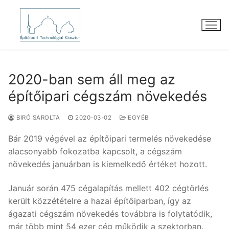
Ugrás
a
tartalomra
2020-ban sem áll meg az
építőipari cégszám növekedés
BIRÓ SAROLTA
2020-03-02
EGYÉB
Bár 2019 végével az építőipari termelés növekedése
alacsonyabb fokozatba kapcsolt, a cégszám
növekedés januárban is kiemelkedő értéket hozott.
Január során 475 cégalapítás mellett 402 cégtörlés
került közzétételre a hazai építőiparban, így az
ágazati cégszám növekedés továbbra is folytatódik,
már több mint 54 ezer cég működik a szektorban.