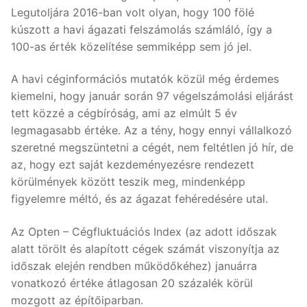
Legutoljára 2016-ban volt olyan, hogy 100 fölé
kúszott a havi ágazati felszámolás számláló, így a
100-as érték közelítése semmiképp sem jó jel.
A havi céginformációs mutatók közül még érdemes
kiemelni, hogy január során 97 végelszámolási eljárást
tett közzé a cégbíróság, ami az elmúlt 5 év
legmagasabb értéke. Az a tény, hogy ennyi vállalkozó
szeretné megszüntetni a cégét, nem feltétlen jó hír, de
az, hogy ezt saját kezdeményezésre rendezett
körülmények között teszik meg, mindenképp
figyelemre méltó, és az ágazat fehéredésére utal.
Az Opten – Cégfluktuációs Index (az adott időszak
alatt törölt és alapított cégek számát viszonyítja az
időszak elején rendben működőkéhez) januárra
vonatkozó értéke átlagosan 20 százalék körül
mozgott az építőiparban.