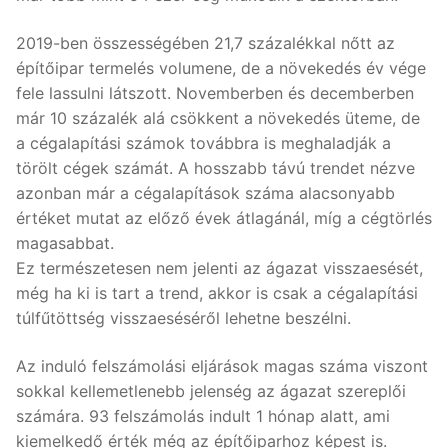
2019-ben összességében 21,7 százalékkal nőtt az
építőipar termelés volumene, de a növekedés év vége
fele lassulni látszott. Novemberben és decemberben
már 10 százalék alá csökkent a növekedés üteme, de
a cégalapítási számok továbbra is meghaladják a
törölt cégek számát. A hosszabb távú trendet nézve
azonban már a cégalapítások száma alacsonyabb
értéket mutat az előző évek átlagánál, míg a cégtörlés
magasabbat.
Ez természetesen nem jelenti az ágazat visszaesését,
még ha ki is tart a trend, akkor is csak a cégalapítási
túlfűtöttség visszaeséséről lehetne beszélni.
Az induló felszámolási eljárások magas száma viszont
sokkal kellemetlenebb jelenség az ágazat szereplői
számára. 93 felszámolás indult 1 hónap alatt, ami
kiemelkedő érték még az építőiparhoz képest is.