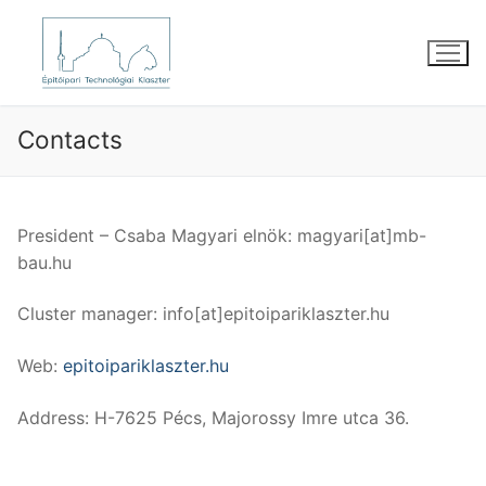
Skip
to
content
Contacts
President – Csaba Magyari elnök: magyari[at]mb-
bau.hu
Cluster manager: info[at]epitoipariklaszter.hu
Web:
epitoipariklaszter.hu
Address: H-7625 Pécs, Majorossy Imre utca 36.