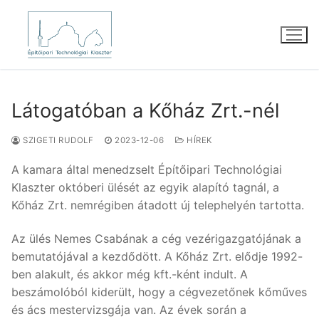
Ugrás
a
tartalomra
Látogatóban a Kőház Zrt.-nél
SZIGETI RUDOLF
2023-12-06
HÍREK
A kamara által menedzselt Építőipari Technológiai
Klaszter októberi ülését az egyik alapító tagnál, a
Kőház Zrt. nemrégiben átadott új telephelyén tartotta.
Az ülés Nemes Csabának a cég vezérigazgatójának a
bemutatójával a kezdődött. A Kőház Zrt. elődje 1992-
ben alakult, és akkor még kft.-ként indult. A
beszámolóból kiderült, hogy a cégvezetőnek kőműves
és ács mestervizsgája van. Az évek során a