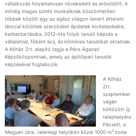
vállalkozás folyamatosan növekedett és erősödött. A
mindig magas szintű munkáiknak köszönhetően
többek között egy az egész világon ismert étterem
lánccal kötöttek szerződést épületek kivitelezésére,
karbantartására. 2012-óta folyik tanuló képzés a
vállalatnál, főként ács, és kőműves tanulókat oktatnak.
A Kőház Zrt. alapító tagja a Pécs Ágazati
Képzőközpontnak, amely az építőipari tanulók
képzésével foglalkozik.
A Kőház
Zrt.
szeptember
végén
költözött új
telephelyére
Pécsett, a
2
Megyeri útra. Jelenlegi helyükön közel 1000 m
iroda