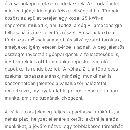
és csarnoképületekkel rendelkeznek. Az irodaépület
minden igényt kielégítő felszereltséggel bír. Többek
között az épület tetején egy közel 25 kWh-s
naperőmű működik, ami fedezi a cég villamosenergia
felhasználásának jelentős részét. A csarnokokban
2
több száz m
zsaluanyagot, és állványzatot tárolnak,
amelyeket igény esetén bérbe is adnak. A cég jelentős
összeget invesztált gépparkjának a fejlesztésébe is,
így többek között földmunka gépekkel, vakoló
gépekkel is rendelkeznek. A Kőház Zrt. a több éves
szakmai tapasztalatának, minőségi munkáinak is
köszönhetően jelentős alvállalkozói hálózattal
rendelkezik, így gyakorlatilag nincs olyan építőipari
munka, amit ne tudnának elvégezni.
A vállalkozás jelenleg teljes kapacitással működik, a
nehéz piaci helyzet ellenére sikerült lekötni jelentős
munkákat, a jövőre nézve, egy többlakásos társasház